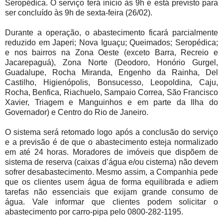
Seropédica. O serviço terá início às 9h e está previsto para
ser concluído às 9h de sexta-feira (26/02).
Durante a operação, o abastecimento ficará parcialmente
reduzido em Japeri; Nova Iguaçu; Queimados; Seropédica;
e nos bairros na Zona Oeste (exceto Barra, Recreio e
Jacarepaguá), Zona Norte (Deodoro, Honório Gurgel,
Guadalupe, Rocha Miranda, Engenho da Rainha, Del
Castilho, Higienópolis, Bonsucesso, Leopoldina, Caju,
Rocha, Benfica, Riachuelo, Sampaio Correa, São Francisco
Xavier, Triagem e Manguinhos e em parte da Ilha do
Governador) e Centro do Rio de Janeiro.
O sistema será retomado logo após a conclusão do serviço
e a previsão é de que o abastecimento esteja normalizado
em até 24 horas. Moradores de imóveis que dispõem de
sistema de reserva (caixas d’água e/ou cisterna) não devem
sofrer desabastecimento. Mesmo assim, a Companhia pede
que os clientes usem água de forma equilibrada e adiem
tarefas não essenciais que exijam grande consumo de
água. Vale informar que clientes podem solicitar o
abastecimento por carro-pipa pelo 0800-282-1195.