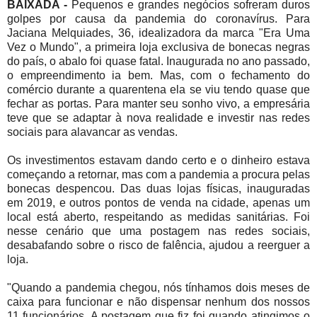
BAIXADA -
Pequenos e grandes negócios sofreram duros
golpes por causa da pandemia do coronavírus. Para
Jaciana Melquiades, 36, idealizadora da marca "Era Uma
Vez o Mundo", a primeira loja exclusiva de bonecas negras
do país, o abalo foi quase fatal. Inaugurada no ano passado,
o empreendimento ia bem. Mas, com o fechamento do
comércio durante a quarentena ela se viu tendo quase que
fechar as portas. Para manter seu sonho vivo, a empresária
teve que se adaptar à nova realidade e investir nas redes
sociais para alavancar as vendas.
Os investimentos estavam dando certo e o dinheiro estava
começando a retornar, mas com a pandemia a procura pelas
bonecas despencou. Das duas lojas físicas, inauguradas
em 2019, e outros pontos de venda na cidade, apenas um
local está aberto, respeitando as medidas sanitárias. Foi
nesse cenário que uma postagem nas redes sociais,
desabafando sobre o risco de falência, ajudou a reerguer a
loja.
"Quando a pandemia chegou, nós tínhamos dois meses de
caixa para funcionar e não dispensar nenhum dos nossos
11 funcionários. A postagem que fiz foi quando atingimos o