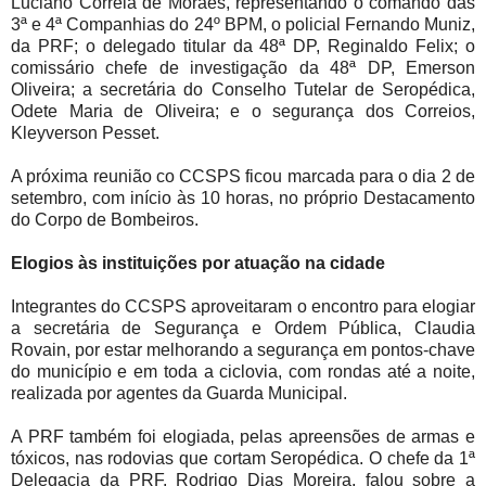
Luciano Correia de Moraes, representando o comando das
3ª e 4ª Companhias do 24º BPM, o policial Fernando Muniz,
da PRF; o delegado titular da 48ª DP, Reginaldo Felix; o
comissário chefe de investigação da 48ª DP, Emerson
Oliveira; a secretária do Conselho Tutelar de Seropédica,
Odete Maria de Oliveira; e o segurança dos Correios,
Kleyverson Pesset.
A próxima reunião co CCSPS ficou marcada para o dia 2 de
setembro, com início às 10 horas, no próprio Destacamento
do Corpo de Bombeiros.
Elogios às instituições por atuação na cidade
Integrantes do CCSPS aproveitaram o encontro para elogiar
a secretária de Segurança e Ordem Pública, Claudia
Rovain, por estar melhorando a segurança em pontos-chave
do município e em toda a ciclovia, com rondas até a noite,
realizada por agentes da Guarda Municipal.
A PRF também foi elogiada, pelas apreensões de armas e
tóxicos, nas rodovias que cortam Seropédica. O chefe da 1ª
Delegacia da PRF, Rodrigo Dias Moreira, falou sobre a