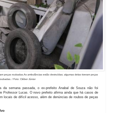
eram peças roubadas.As ambulâncias estão destruídas; algumas delas tiveram peças
roubadas. / Foto: Cléber Júnior
ra da semana passada, o ex-prefeito Anabal de Souza não foi
 Professor Lucas. O novo prefeito afirma ainda que há casos de
m locais de difícil acesso, além de denúncias de roubos de peças
lvo