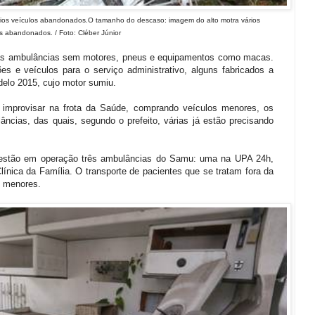
ios veículos abandonados.O tamanho do descaso: imagem do alto motra vários
s abandonados. / Foto: Cléber Júnior
nas ambulâncias sem motores, pneus e equipamentos como macas.
es e veículos para o serviço administrativo, alguns fabricados a
delo 2015, cujo motor sumiu.
u improvisar na frota da Saúde, comprando veículos menores, os
ncias, das quais, segundo o prefeito, várias já estão precisando
e estão em operação três ambulâncias do Samu: uma na UPA 24h,
línica da Família. O transporte de pacientes que se tratam fora da
s menores.