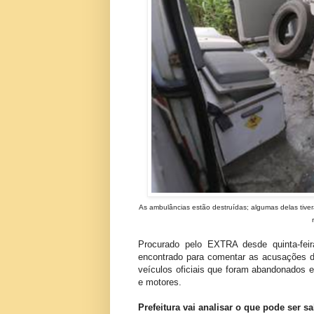
As ambulâncias estão destruídas; algumas delas tiv
Procurado pelo EXTRA desde quinta-fei
encontrado para comentar as acusações de
veículos oficiais que foram abandonados e
e motores.
Prefeitura vai analisar o que pode ser sa