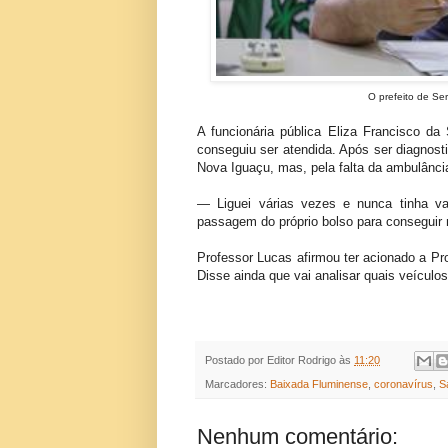
O prefeito de Ser
A funcionária pública Eliza Francisco da
conseguiu ser atendida. Após ser diagnost
Nova Iguaçu, mas, pela falta da ambulânci
— Liguei várias vezes e nunca tinha va
passagem do próprio bolso para conseguir 
Professor Lucas afirmou ter acionado a Pro
Disse ainda que vai analisar quais veículo
Postado por
Editor Rodrigo
às
11:20
Marcadores:
Baixada Fluminense
,
coronavírus
,
S
Nenhum comentário: