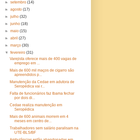
►
setembro
(14)
►
agosto
(17)
►
julho
(32)
►
junho
(18)
►
maio
(15)
►
abril
(27)
►
março
(30)
▼
fevereiro
(31)
Varejista oferece mais de 400 vagas de
emprego em ...
Mais de 600 mil maços de cigarro são
apreendidos p...
Manutenção da Cedae em adutora de
Seropédica vai r...
Falta de funcionários faz Ibama fechar
por dois di...
Cedae realiza manutenção em
Seropédica
Mais de 600 animais morrem em 4
meses em centro de...
Trabalhadores sem salário paralisam na
UTE-BLS/BF
Ambulâncias estão abandonadas em