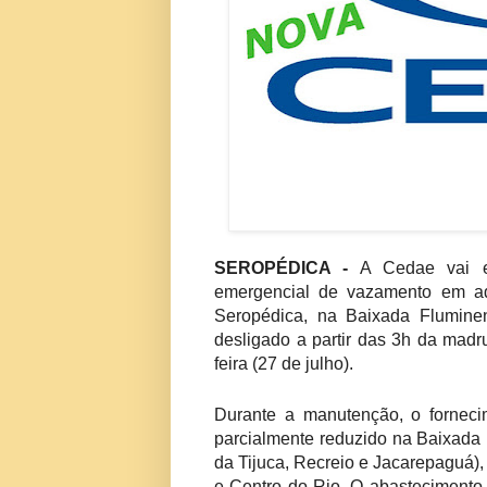
SEROPÉDICA -
A Cedae vai exe
emergencial de vazamento em ad
Seropédica, na Baixada Fluminen
desligado a partir das 3h da madr
feira (27 de julho).
Durante a manutenção, o forneci
parcialmente reduzido na Baixada
da Tijuca, Recreio e Jacarepaguá),
e Centro do Rio. O abastecimento