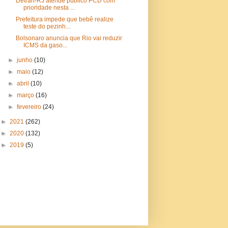
Detran-RJ atende público PCD com
prioridade nesta ...
Prefeitura impede que bebê realize
teste do pezinh...
Bolsonaro anuncia que Rio vai reduzir
ICMS da gaso...
►
junho
(10)
►
maio
(12)
►
abril
(10)
►
março
(16)
►
fevereiro
(24)
►
2021
(262)
►
2020
(132)
►
2019
(5)