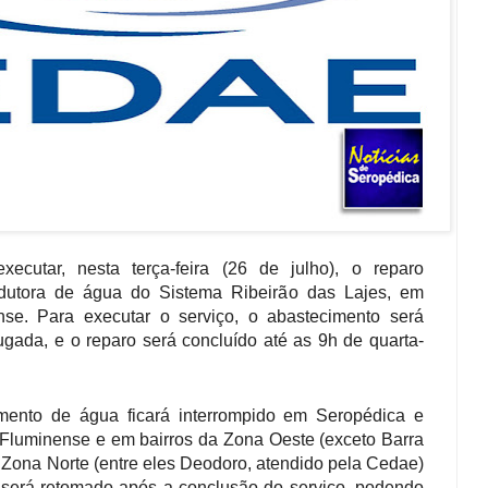
cutar, nesta terça-feira (26 de julho), o reparo
utora de água do Sistema Ribeirão das Lajes, em
se. Para executar o serviço, o abastecimento será
ugada, e o reparo será concluído até as 9h de quarta-
mento de água ficará interrompido em Seropédica e
 Fluminense e em bairros da Zona Oeste (exceto Barra
 Zona Norte (entre eles Deodoro, atendido pela Cedae)
 será retomado após a conclusão do serviço, podendo