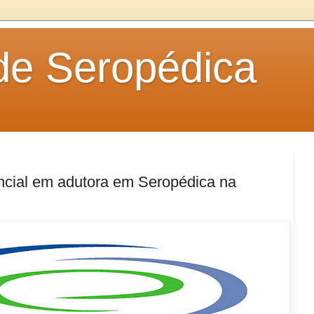
 de Seropédica
ncial em adutora em Seropédica na