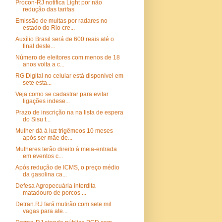
Procon-RJ notifica Light por não
redução das tarifas
Emissão de multas por radares no
estado do Rio cre...
Auxílio Brasil será de 600 reais até o
final deste...
Número de eleitores com menos de 18
anos volta a c...
RG Digital no celular está disponível em
sete esta...
Veja como se cadastrar para evitar
ligações indese...
Prazo de inscrição na na lista de espera
do Sisu t...
Mulher dá à luz trigêmeos 10 meses
após ser mãe de...
Mulheres terão direito à meia-entrada
em eventos c...
Após redução de ICMS, o preço médio
da gasolina ca...
Defesa Agropecuária interdita
matadouro de porcos ...
Detran.RJ fará mutirão com sete mil
vagas para ate...