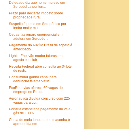
Delegado diz que homem preso em
Seropédica por ten...
Prazo para declarar imposto sobre
propriedade rura...
Suspeito é preso em Seropédica por
tentar matar mu...
Cedae faz reparo emergencial em
adutora em Seropéd...
Pagamento do Auxílio Brasil de agosto é
antecipado...
Light e Enel vão mudar faturas em
agosto e incluir...
Receita Federal abre consulta ao 3º lote
de restit...
Consumidor ganha canal para
denunciar telemarketin...
EcoRodovias oferece 60 vagas de
emprego no Rio de ...
Aeronáutica divulga concurso com 225
vagas para qu...
Portaria estabelece pagamento do vale-
gás de 100% ...
Cerca de meia tonelada de maconha é
apreendida em ...