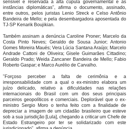
sensível e reservada à alta cúpula governamental e às
instâncias diplomáticas", afirma o documento, assinado,
entre outros, pelos juristas Lenio Streck e Celso Antônio
Bandeira de Mello; e pela desembargadora aposentada do
TJ-SP Kenarik Boujikian.
Também assinam a denúncia Caroline Proner; Marcelo da
Costa Pinto Neves; Geraldo de Sousa Junior; Antonio
Gomes Moreira Maués; Vera Lúcia Santana Araújo; Marcelo
Andrade Cattoni de Oliveira; Gisele Guimarães Cittadino;
Geraldo Prado; Weida Zancaner Bandeira de Mello; Fabio
Roberto Gaspar; e Marco Aurélio de Carvalho.
"Forçoso perceber a falta de cerimônia e a
irresponsabilidade com a qual o ex-ministro elabora um
juízo delicado, relativo a dificuldades nas relações
internacionais do Brasil com um dos seus principais
parceiros geopolíticos e comerciais. Deplorável que o ex-
ministro Sergio Moro o tenha feito com a finalidade de
depreciar a imagem de um cidadão brasileiro que esteve
sob a sua jurisdição [Lula], chegando a criticar um Chefe de
Estado Estrangeiro por ter se solidarizado com este
jurisdicionado", afirma a denúncia.