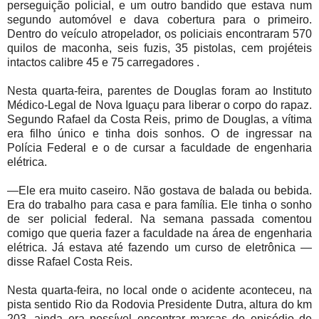
perseguição policial, e um outro bandido que estava num
segundo automóvel e dava cobertura para o primeiro.
Dentro do veículo atropelador, os policiais encontraram 570
quilos de maconha, seis fuzis, 35 pistolas, cem projéteis
intactos calibre 45 e 75 carregadores .
Nesta quarta-feira, parentes de Douglas foram ao Instituto
Médico-Legal de Nova Iguaçu para liberar o corpo do rapaz.
Segundo Rafael da Costa Reis, primo de Douglas, a vítima
era filho único e tinha dois sonhos. O de ingressar na
Polícia Federal e o de cursar a faculdade de engenharia
elétrica.
—Ele era muito caseiro. Não gostava de balada ou bebida.
Era do trabalho para casa e para família. Ele tinha o sonho
de ser policial federal. Na semana passada comentou
comigo que queria fazer a faculdade na área de engenharia
elétrica. Já estava até fazendo um curso de eletrônica —
disse Rafael Costa Reis.
Nesta quarta-feira, no local onde o acidente aconteceu, na
pista sentido Rio da Rodovia Presidente Dutra, altura do km
203, ainda era possível encontrar marcas do episódio de