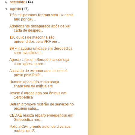
►
setembro
(14)
▼
agosto
(17)
Três mil pessoas ficaram sem luz neste
ano por cau...
Adolescente desaparece após deixar
carta de desped...
110 quilos de maconha são
apreendidos pela PRF em ...
BRF inaugura unidade em Seropédica
com investiment...
Agosto Lilás em Seropédica começa
com ações de pre...
Acusado de estuprar adolescente é
preso pela Políc...
Homem apontado como braço
financeiro da milícia em...
Jovem é atropelada por ônibus em
Seropédica
Detran promove mutirão de serviços no
próximo sába...
CEDAE realiza reparo emergencial em
Seropédica nes...
Polícia Civil prende autor de diversos
roubos em S...