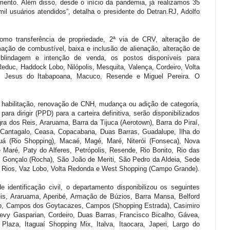
amento. Além disso, desde o início da pandemia, já realizamos 35
l usuários atendidos”, detalha o presidente do Detran.RJ, Adolfo
como transferência de propriedade, 2ª via de CRV, alteração de
mação de combustível, baixa e inclusão de alienação, alteração de
 blindagem e intenção de venda, os postos disponíveis para
educ, Haddock Lobo, Nilópolis, Mesquita, Valença, Cordeiro, Volta
 Jesus do Itabapoana, Macuco, Resende e Miguel Pereira. O
a habilitação, renovação de CNH, mudança ou adição de categoria,
ra dirigir (PPD) para a carteira definitiva, serão disponibilizados
ra dos Reis, Araruama, Barra da Tijuca (Aerotown), Barra do Piraí,
Cantagalo, Ceasa, Copacabana, Duas Barras, Guadalupe, Ilha do
guá (Rio Shopping), Macaé, Magé, Maré, Niterói (Fonseca), Nova
 Maré, Paty do Alferes, Petrópolis, Resende, Rio Bonito, Rio das
 Gonçalo (Rocha), São João de Meriti, São Pedro da Aldeia, Sede
ês Rios, Vaz Lobo, Volta Redonda e West Shopping (Campo Grande).
 identificação civil, o departamento disponibilizou os seguintes
is, Araruama, Aperibé, Armação de Búzios, Barra Mansa, Belford
o, Campos dos Goytacazes, Campos (Shopping Estrada), Casimiro
vy Gasparian, Cordeiro, Duas Barras, Francisco Bicalho, Gávea,
 Plaza, Itaguaí Shopping Mix, Italva, Itaocara, Japeri, Largo do