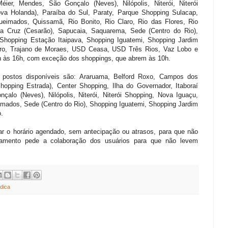
ier, Mendes, São Gonçalo (Neves), Nilópolis, Niterói, Niterói
va Holanda), Paraíba do Sul, Paraty, Parque Shopping Sulacap,
 Queimados, Quissamã, Rio Bonito, Rio Claro, Rio das Flores, Rio
a Cruz (Cesarão), Sapucaia, Saquarema, Sede (Centro do Rio),
Shopping Estação Itaipava, Shopping Iguatemi, Shopping Jardim
uro, Trajano de Moraes, USD Ceasa, USD Três Rios, Vaz Lobo e
h às 16h, com exceção dos shoppings, que abrem às 10h.
s postos disponíveis são: Araruama, Belford Roxo, Campos dos
pping Estrada), Center Shopping, Ilha do Governador, Itaboraí
alo (Neves), Nilópolis, Niterói, Niterói Shopping, Nova Iguaçu,
imados, Sede (Centro do Rio), Shopping Iguatemi, Shopping Jardim
.
tar o horário agendado, sem antecipação ou atrasos, para que não
tamento pede a colaboração dos usuários para que não levem
dica