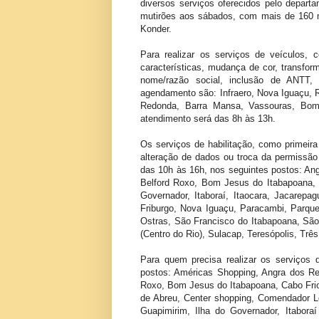
diversos serviços oferecidos pelo depart
mutirões aos sábados, com mais de 160 mi
Konder.
Para realizar os serviços de veículos, 
características, mudança de cor, transfor
nome/razão social, inclusão de ANTT,
agendamento são: Infraero, Nova Iguaçu, R
Redonda, Barra Mansa, Vassouras, Bom
atendimento será das 8h às 13h.
Os serviços de habilitação, como primeir
alteração de dados ou troca da permissão pa
das 10h às 16h, nos seguintes postos: Ang
Belford Roxo, Bom Jesus do Itabapoana, 
Governador, Itaboraí, Itaocara, Jacarepa
Friburgo, Nova Iguaçu, Paracambi, Parque
Ostras, São Francisco do Itabapoana, São
(Centro do Rio), Sulacap, Teresópolis, Tr
Para quem precisa realizar os serviços de
postos: Américas Shopping, Angra dos Re
Roxo, Bom Jesus do Itabapoana, Cabo Fri
de Abreu, Center shopping, Comendador Le
Guapimirim, Ilha do Governador, Itaboraí