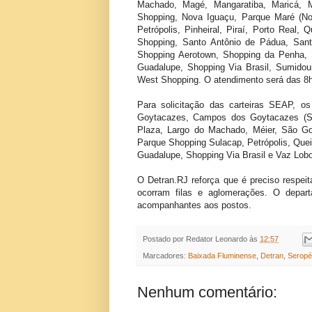
Machado, Magé, Mangaratiba, Maricá, Mé
Shopping, Nova Iguaçu, Parque Maré (No
Petrópolis, Pinheiral, Piraí, Porto Real,
Shopping, Santo Antônio de Pádua, Sant
Shopping Aerotown, Shopping da Penha, 
Guadalupe, Shopping Via Brasil, Sumido
West Shopping. O atendimento será das 8
Para solicitação das carteiras SEAP, o
Goytacazes, Campos dos Goytacazes (Sho
Plaza, Largo do Machado, Méier, São Gonç
Parque Shopping Sulacap, Petrópolis, Que
Guadalupe, Shopping Via Brasil e Vaz Lobo
O Detran.RJ reforça que é preciso respei
ocorram filas e aglomerações. O depar
acompanhantes aos postos.
Postado por
Redator Leonardo
às
12:57
Marcadores:
Baixada Fluminense
,
Detran
,
Seropé
Nenhum comentário: