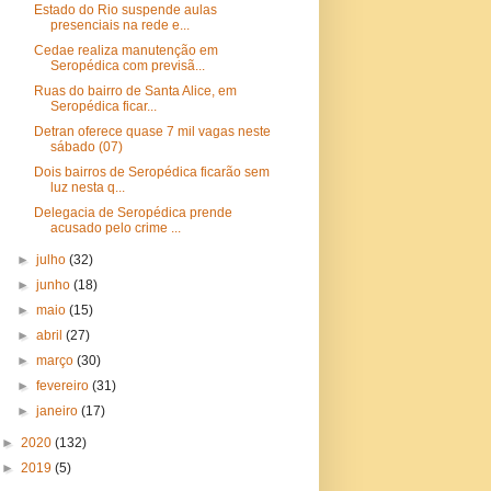
Estado do Rio suspende aulas
presenciais na rede e...
Cedae realiza manutenção em
Seropédica com previsã...
Ruas do bairro de Santa Alice, em
Seropédica ficar...
Detran oferece quase 7 mil vagas neste
sábado (07)
Dois bairros de Seropédica ficarão sem
luz nesta q...
Delegacia de Seropédica prende
acusado pelo crime ...
►
julho
(32)
►
junho
(18)
►
maio
(15)
►
abril
(27)
►
março
(30)
►
fevereiro
(31)
►
janeiro
(17)
►
2020
(132)
►
2019
(5)