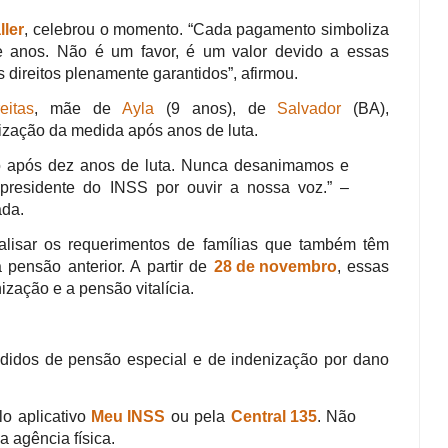
ller
, celebrou o momento. “Cada pagamento simboliza
e anos. Não é um favor, é um valor devido a essas
 direitos plenamente garantidos”, afirmou.
eitas
, mãe de
Ayla
(9 anos), de
Salvador
(BA),
ização da medida após anos de luta.
o após dez anos de luta. Nunca desanimamos e
residente do INSS por ouvir a nossa voz.” –
ada.
lisar os requerimentos de famílias que também têm
 pensão anterior. A partir de
28 de novembro
, essas
ização e a pensão vitalícia.
didos de pensão especial e de indenização por dano
o aplicativo
Meu INSS
ou pela
Central 135
. Não
 agência física.