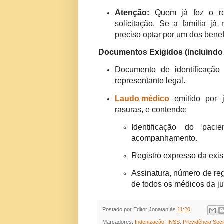
Atenção:
Quem já fez o re
solicitação. Se a família já
preciso optar por um dos benef
Documentos Exigidos (incluindo 
Documento de identificaçã
representante legal.
Laudo médico
emitido por j
rasuras, e contendo:
Identificação do pacie
acompanhamento.
Registro expresso da exist
Assinatura, número de reg
de todos os médicos da ju
Postado por
Editor Jonatan
às
11:20
Marcadores:
Indenização
,
INSS
,
Previdência Soci