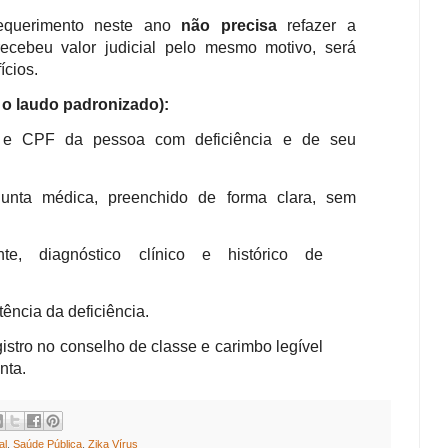
querimento neste ano
não precisa
refazer a
 recebeu valor judicial pelo mesmo motivo, será
ícios.
o laudo padronizado):
o e CPF da pessoa com deficiência e de seu
unta médica, preenchido de forma clara, sem
nte, diagnóstico clínico e histórico de
ência da deficiência.
istro no conselho de classe e carimbo legível
nta.
al
,
Saúde Pública
,
Zika Vírus