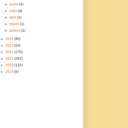
►
junho
(4)
►
maio
(4)
►
abril
(1)
►
março
(1)
►
janeiro
(1)
►
2024
(85)
►
2023
(54)
►
2022
(270)
►
2021
(262)
►
2020
(132)
►
2019
(5)