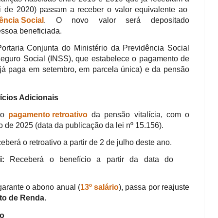
i de 2020) passam a receber o valor equivalente ao
ência Social
. O novo valor será depositado
essoa beneficiada.
ortaria Conjunta do Ministério da Previdência Social
 Seguro Social (INSS), que estabelece o pagamento de
já paga em setembro, em parcela única) e da pensão
ícios Adicionais
 ao
pagamento retroativo
da pensão vitalícia, com o
 de 2025 (data da publicação da lei nº 15.156).
berá o retroativo a partir de 2 de julho deste ano.
:
Receberá o benefício a partir da data do
garante o abono anual (
13º salário
), passa por reajuste
sto de Renda
.
po