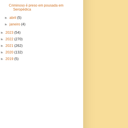
Criminoso é preso em pousada em
Seropédica
►
abril
(5)
►
janeiro
(4)
►
2023
(54)
►
2022
(270)
►
2021
(262)
►
2020
(132)
►
2019
(5)