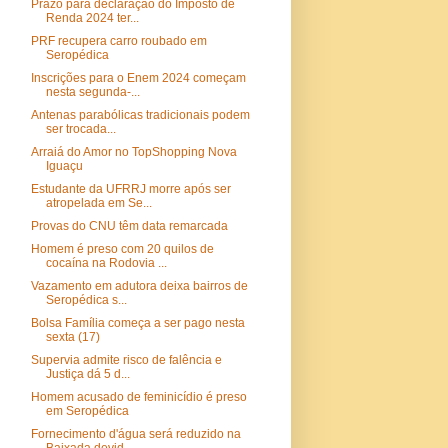
Prazo para declaração do Imposto de
Renda 2024 ter...
PRF recupera carro roubado em
Seropédica
Inscrições para o Enem 2024 começam
nesta segunda-...
Antenas parabólicas tradicionais podem
ser trocada...
Arraiá do Amor no TopShopping Nova
Iguaçu
Estudante da UFRRJ morre após ser
atropelada em Se...
Provas do CNU têm data remarcada
Homem é preso com 20 quilos de
cocaína na Rodovia ...
Vazamento em adutora deixa bairros de
Seropédica s...
Bolsa Família começa a ser pago nesta
sexta (17)
Supervia admite risco de falência e
Justiça dá 5 d...
Homem acusado de feminicídio é preso
em Seropédica
Fornecimento d'água será reduzido na