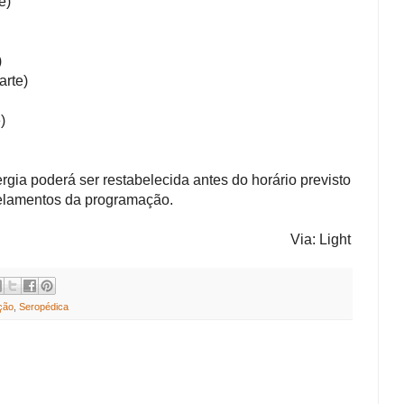
e)
)
te)
)
ia poderá ser restabelecida antes do horário previsto
celamentos da programação.
Via: Light
ção
,
Seropédica