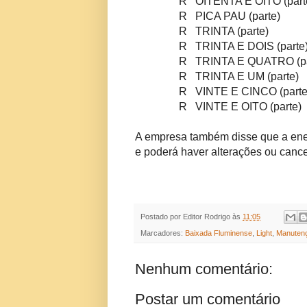
R OITENTA E OITO (part
R PICA PAU (parte)
R TRINTA (parte)
R TRINTA E DOIS (parte
R TRINTA E QUATRO (par
R TRINTA E UM (parte)
R VINTE E CINCO (parte
R VINTE E OITO (parte)
A empresa também disse que a energ
e poderá haver alterações ou can
Postado por
Editor Rodrigo
às
11:05
Marcadores:
Baixada Fluminense
,
Light
,
Manuten
Nenhum comentário:
Postar um comentário