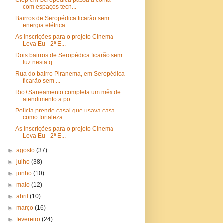
Ciep em Seropédica passa a contar
com espaços tecn...
Bairros de Seropédica ficarão sem
energia elétrica...
As inscrições para o projeto Cinema
Leva Eu - 2ª E...
Dois bairros de Seropédica ficarão sem
luz nesta q...
Rua do bairro Piranema, em Seropédica
ficarão sem ...
Rio+Saneamento completa um mês de
atendimento a po...
Polícia prende casal que usava casa
como fortaleza...
As inscrições para o projeto Cinema
Leva Eu - 2ª E...
►
agosto
(37)
►
julho
(38)
►
junho
(10)
►
maio
(12)
►
abril
(10)
►
março
(16)
►
fevereiro
(24)