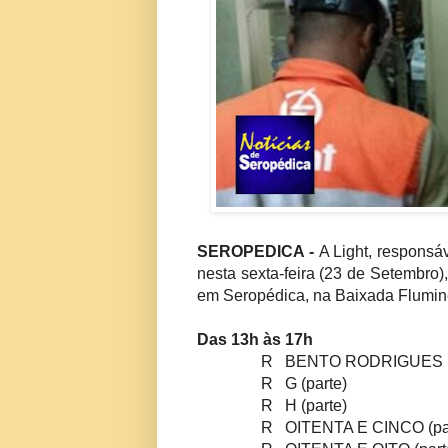
SEROPEDICA -
A Light, responsá
nesta sexta-feira (23 de Setembro)
em Seropédica, na Baixada Flumi
Das 13h às 17h
R BENTO RODRIGUES NOIA
R G (parte)
R H (parte)
R OITENTA E CINCO (par