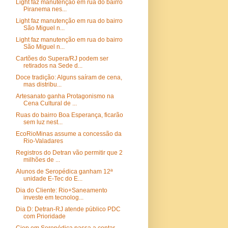
Light faz manutenção em rua do bairro
Piranema nes...
Light faz manutenção em rua do bairro
São Miguel n...
Light faz manutenção em rua do bairro
São Miguel n...
Cartões do Supera/RJ podem ser
retirados na Sede d...
Doce tradição: Alguns saíram de cena,
mas distribu...
Artesanato ganha Protagonismo na
Cena Cultural de ...
Ruas do bairro Boa Esperança, ficarão
sem luz nest...
EcoRioMinas assume a concessão da
Rio-Valadares
Registros do Detran vão permitir que 2
milhões de ...
Alunos de Seropédica ganham 12ª
unidade E-Tec do E...
Dia do Cliente: Rio+Saneamento
investe em tecnolog...
Dia D: Detran-RJ atende público PDC
com Prioridade