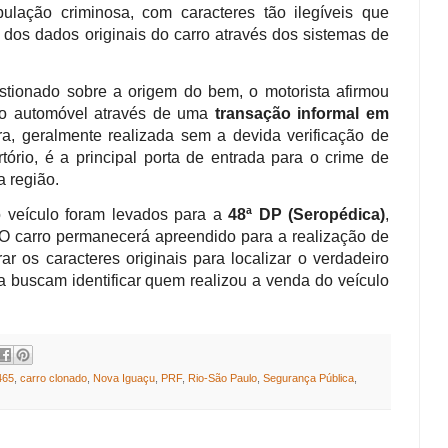
pulação criminosa, com caracteres tão ilegíveis que
 dos dados originais do carro através dos sistemas de
tionado sobre a origem do bem, o motorista afirmou
 o automóvel através de uma
transação informal em
ra, geralmente realizada sem a devida verificação de
ório, é a principal porta de entrada para o crime de
 região.
 veículo foram levados para a
48ª DP (Seropédica)
,
. O carro permanecerá apreendido para a realização de
rar os caracteres originais para localizar o verdadeiro
ra buscam identificar quem realizou a venda do veículo
465
,
carro clonado
,
Nova Iguaçu
,
PRF
,
Rio-São Paulo
,
Segurança Pública
,