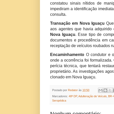
constatou sinais nítidos de mani
impediram a identificação imediata
consulta.
Transação em Nova Iguaçu
Ques
aos agentes que havia adquirido
Nova Iguaçu
. Esse tipo de comp
documentos e procedência em cart
receptação de veículos roubados na
Encaminhamento
O condutor e o
onde a ocorrência foi formalizada
perícia técnica, que tentará restau
proprietário. As investigações ago
clonado em Nova Iguaçu.
Postado por
Redator
às
10:50
Marcadores:
48ª DP
,
Adulteração de Veículo
,
BR-
Seropédica
Nenhum comentário: