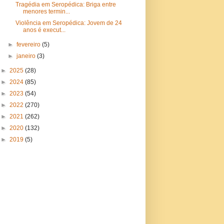
Tragédia em Seropédica: Briga entre
menores termin...
Violência em Seropédica: Jovem de 24
anos é execut...
►
fevereiro
(5)
►
janeiro
(3)
►
2025
(28)
►
2024
(85)
►
2023
(54)
►
2022
(270)
►
2021
(262)
►
2020
(132)
►
2019
(5)