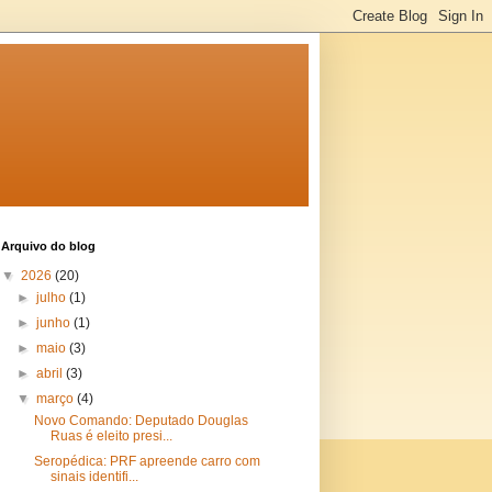
Arquivo do blog
▼
2026
(20)
►
julho
(1)
►
junho
(1)
►
maio
(3)
►
abril
(3)
▼
março
(4)
Novo Comando: Deputado Douglas
Ruas é eleito presi...
Seropédica: PRF apreende carro com
sinais identifi...