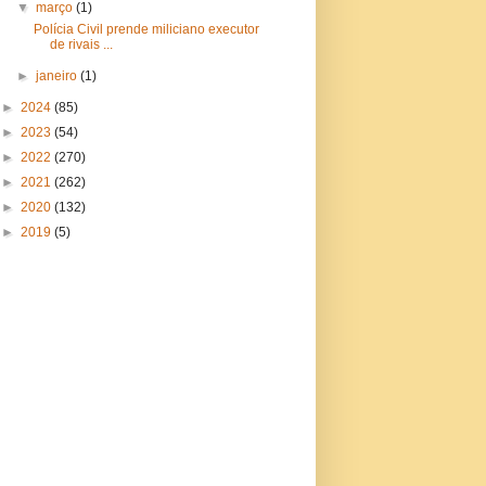
▼
março
(1)
Polícia Civil prende miliciano executor
de rivais ...
►
janeiro
(1)
►
2024
(85)
►
2023
(54)
►
2022
(270)
►
2021
(262)
►
2020
(132)
►
2019
(5)