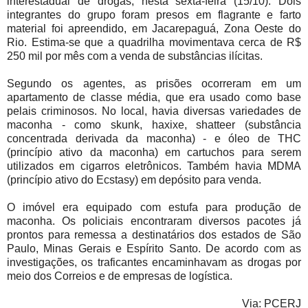
interestadual de drogas, nesta sexta-feira (15/10). Dois
integrantes do grupo foram presos em flagrante e farto
material foi apreendido, em Jacarepaguá, Zona Oeste do
Rio. Estima-se que a quadrilha movimentava cerca de R$
250 mil por mês com a venda de substâncias ilícitas.
Segundo os agentes, as prisões ocorreram em um
apartamento de classe média, que era usado como base
pelais criminosos. No local, havia diversas variedades de
maconha - como skunk, haxixe, shatteer (substância
concentrada derivada da maconha) - e óleo de THC
(princípio ativo da maconha) em cartuchos para serem
utilizados em cigarros eletrônicos. Também havia MDMA
(princípio ativo do Ecstasy) em depósito para venda.
O imóvel era equipado com estufa para produção de
maconha. Os policiais encontraram diversos pacotes já
prontos para remessa a destinatários dos estados de São
Paulo, Minas Gerais e Espírito Santo. De acordo com as
investigações, os traficantes encaminhavam as drogas por
meio dos Correios e de empresas de logística.
Via: PCERJ