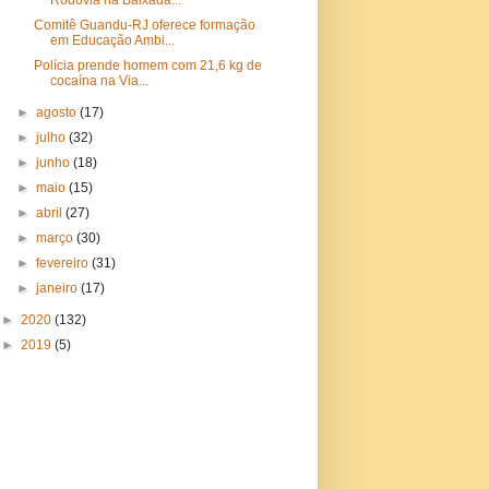
Rodovia na Baixada...
Comitê Guandu-RJ oferece formação
em Educação Ambi...
Polícia prende homem com 21,6 kg de
cocaína na Via...
►
agosto
(17)
►
julho
(32)
►
junho
(18)
►
maio
(15)
►
abril
(27)
►
março
(30)
►
fevereiro
(31)
►
janeiro
(17)
►
2020
(132)
►
2019
(5)