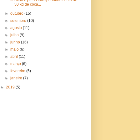
Homem é preso transportando cerca de
50 kg de coca...
►
outubro
(15)
►
setembro
(10)
►
agosto
(11)
►
julho
(9)
►
junho
(16)
►
maio
(6)
►
abril
(11)
►
março
(6)
►
fevereiro
(6)
►
janeiro
(7)
►
2019
(5)