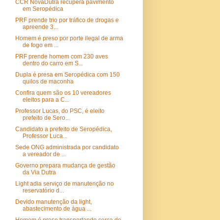
CCR NovaDutra recupera pavimento
em Seropédica
PRF prende trio por tráfico de drogas e
apreende 3...
Homem é preso por porte ilegal de arma
de fogo em ...
PRF prende homem com 230 aves
dentro do carro em S...
Dupla é presa em Seropédica com 150
quilos de maconha
Confira quem são os 10 vereadores
eleitos para a C...
Professor Lucas, do PSC, é eleito
prefeito de Sero...
Candidato a prefeito de Seropédica,
Professor Luca...
Sede ONG administrada por candidato
a vereador de ...
Governo prepara mudança de gestão
da Via Dutra
Light adia serviço de manutenção no
reservatório d...
Devido manutenção da light,
abastecimento de água ...