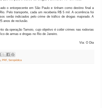
ado o entorpecente em São Paulo e tinham como destino final a
o. Pelo transporte, cada um receberia R$ 5 mil. A ocorrência foi
sos serão indiciados pelo crime de tráfico de drogas majorado. A
 25 anos de reclusão.
o da operação Tamoio, cujo objetivo é coibir crimes nas rodovias
áfico de armas e drogas no Rio de Janeiro.
Via: O Dia
a
,
PRF
,
Seropédica