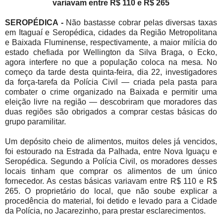
variavam entre R$ 110 e R$ 265
SEROPÉDICA -
Não bastasse cobrar pelas diversas taxas
em Itaguaí e Seropédica, cidades da Região Metropolitana
e Baixada Fluminense, respectivamente, a maior milícia do
estado chefiada por Wellington da Silva Braga, o Ecko,
agora interfere no que a população coloca na mesa. No
começo da tarde desta quinta-feira, dia 22, investigadores
da força-tarefa da Polícia Civil — criada pela pasta para
combater o crime organizado na Baixada e permitir uma
eleição livre na região — descobriram que moradores das
duas regiões são obrigados a comprar cestas básicas do
grupo paramilitar.
Um depósito cheio de alimentos, muitos deles já vencidos,
foi estourado na Estrada da Palhada, entre Nova Iguaçu e
Seropédica. Segundo a Polícia Civil, os moradores desses
locais tinham que comprar os alimentos de um único
fornecedor. As cestas básicas variavam entre R$ 110 e R$
265. O proprietário do local, que não soube explicar a
procedência do material, foi detido e levado para a Cidade
da Polícia, no Jacarezinho, para prestar esclarecimentos.